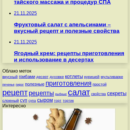
тайского массажа и процедур СПА
21.11.2025
Фруктовый салат с апельсинами –
вкусный рецепт и полезные свойства
21.11.2025
Ягодный крем: рецепты приготовления
и использование в десертах
Облако меток
котлеты
вкусный
грибами
курицей
десерт
духовке
мультиварке
приготовления
полезные
простой
печенье
пирог
салат
рецепт
рецепты
секреты
свойства
рыбные
сыром
суп
слоеный
супа
торт
тортик
Интересно