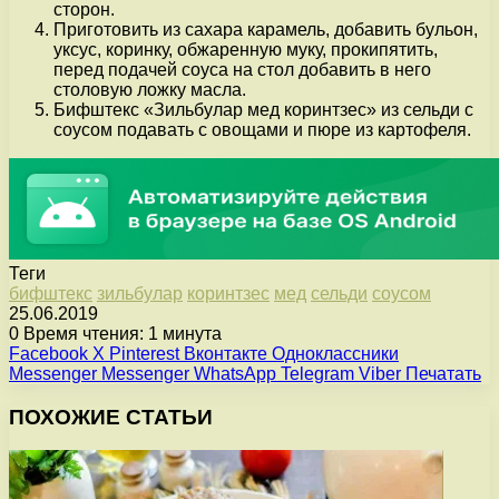
сторон.
Приготовить из сахара карамель, добавить бульон,
уксус, коринку, обжаренную муку, прокипятить,
перед подачей соуса на стол добавить в него
столовую ложку масла.
Бифштекс «Зильбулар мед коринтзес» из сельди с
соусом подавать с овощами и пюре из картофеля.
Теги
бифштекс
зильбулар
коринтзес
мед
сельди
соусом
25.06.2019
0
Время чтения: 1 минута
Facebook
X
Pinterest
Вконтакте
Одноклассники
Messenger
Messenger
WhatsApp
Telegram
Viber
Печатать
ПОХОЖИЕ СТАТЬИ