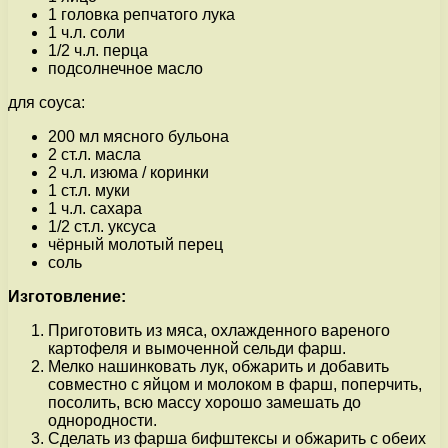
1 головка репчатого лука
1 ч.л. соли
1/2 ч.л. перца
подсолнечное масло
для соуса:
200 мл мясного бульона
2 ст.л. масла
2 ч.л. изюма / коринки
1 ст.л. муки
1 ч.л. сахара
1/2 ст.л. уксуса
чёрный молотый перец
соль
Изготовление:
Приготовить из мяса, охлажденного вареного
картофеля и вымоченной сельди фарш.
Мелко нашинковать лук, обжарить и добавить
совместно с яйцом и молоком в фарш, поперчить,
посолить, всю массу хорошо замешать до
однородности.
Сделать из фарша бифштексы и обжарить с обеих