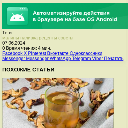
Теги
малины
наливка
рецепты
советы
07.06.2024
0
Время чтения: 4 мин.
Facebook
X
Pinterest
Вконтакте
Одноклассники
Messenger
Messenger
WhatsApp
Telegram
Viber
Печатать
ПОХОЖИЕ СТАТЬИ