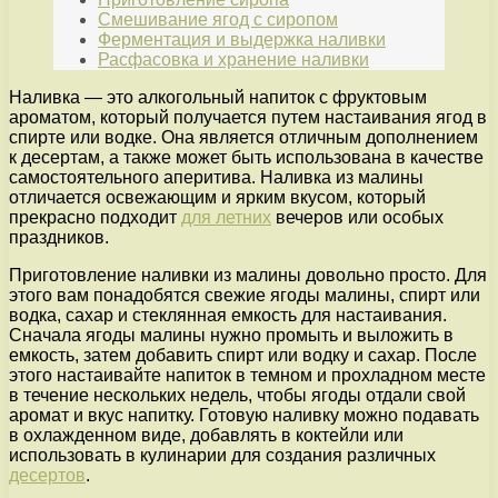
Смешивание ягод с сиропом
Ферментация и выдержка наливки
Расфасовка и хранение наливки
Наливка — это алкогольный напиток с фруктовым
ароматом, который получается путем настаивания ягод в
спирте или водке. Она является отличным дополнением
к десертам, а также может быть использована в качестве
самостоятельного аперитива. Наливка из малины
отличается освежающим и ярким вкусом, который
прекрасно подходит
для летних
вечеров или особых
праздников.
Приготовление наливки из малины довольно просто. Для
этого вам понадобятся свежие ягоды малины, спирт или
водка, сахар и стеклянная емкость для настаивания.
Сначала ягоды малины нужно промыть и выложить в
емкость, затем добавить спирт или водку и сахар. После
этого настаивайте напиток в темном и прохладном месте
в течение нескольких недель, чтобы ягоды отдали свой
аромат и вкус напитку. Готовую наливку можно подавать
в охлажденном виде, добавлять в коктейли или
использовать в кулинарии для создания различных
десертов
.