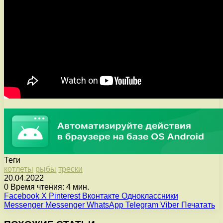
Теги
котлеты
рыбы
трески
20.04.2022
0
Время чтения: 4 мин.
Facebook
X
Pinterest
Вконтакте
Одноклассники
Messenger
Messenger
WhatsApp
Telegram
Viber
Печатать