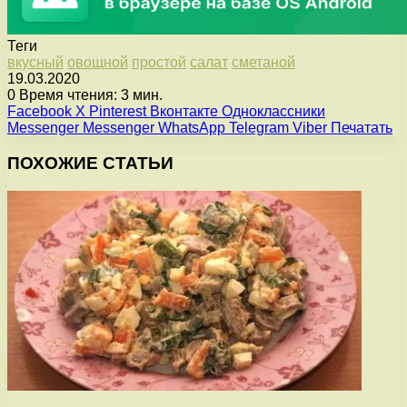
Теги
вкусный
овощной
простой
салат
сметаной
19.03.2020
0
Время чтения: 3 мин.
Facebook
X
Pinterest
Вконтакте
Одноклассники
Messenger
Messenger
WhatsApp
Telegram
Viber
Печатать
ПОХОЖИЕ СТАТЬИ