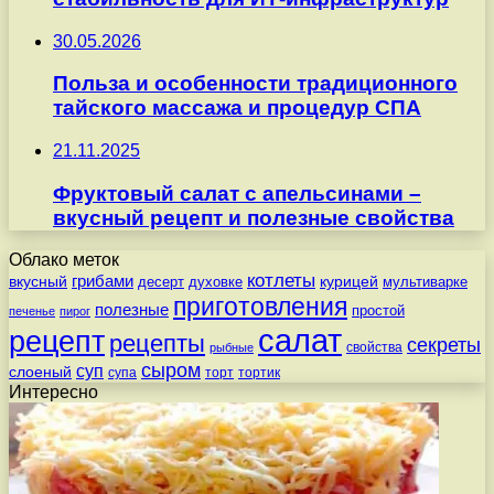
30.05.2026
Польза и особенности традиционного
тайского массажа и процедур СПА
21.11.2025
Фруктовый салат с апельсинами –
вкусный рецепт и полезные свойства
Облако меток
котлеты
вкусный
грибами
курицей
десерт
духовке
мультиварке
приготовления
полезные
простой
печенье
пирог
салат
рецепт
рецепты
секреты
свойства
рыбные
сыром
суп
слоеный
супа
торт
тортик
Интересно