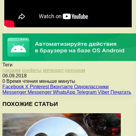
Теги
грецким
конфеты
метеорит
орешком
06.09.2018
0
Время чтения меньше минуты
Facebook
X
Pinterest
Вконтакте
Одноклассники
Messenger
Messenger
WhatsApp
Telegram
Viber
Печатать
ПОХОЖИЕ СТАТЬИ