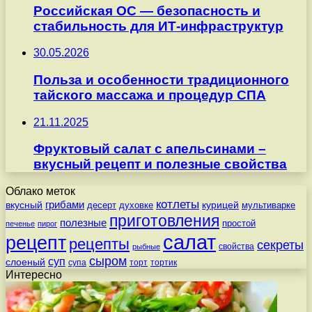
Российская ОС — безопасность и
стабильность для ИТ-инфраструктур
30.05.2026
Польза и особенности традиционного
тайского массажа и процедур СПА
21.11.2025
Фруктовый салат с апельсинами –
вкусный рецепт и полезные свойства
Облако меток
котлеты
вкусный
грибами
курицей
десерт
духовке
мультиварке
приготовления
полезные
простой
печенье
пирог
салат
рецепт
рецепты
секреты
свойства
рыбные
сыром
суп
слоеный
супа
торт
тортик
Интересно