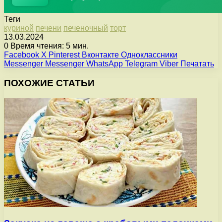
Теги
куриной
печени
печеночный
торт
13.03.2024
0
Время чтения: 5 мин.
Facebook
X
Pinterest
Вконтакте
Одноклассники
Messenger
Messenger
WhatsApp
Telegram
Viber
Печатать
ПОХОЖИЕ СТАТЬИ