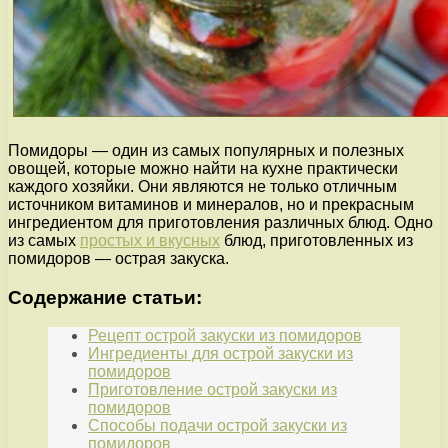
Помидоры — один из самых популярных и полезных
овощей, которые можно найти на кухне практически
каждого хозяйки. Они являются не только отличным
источником витаминов и минералов, но и прекрасным
ингредиентом для приготовления различных блюд. Одно
из самых
простых и вкусных
блюд, приготовленных из
помидоров — острая закуска.
Содержание статьи:
Рецепт острой закуски из помидоров
Ингредиенты для острой закуски из
помидоров
Приготовление острой закуски из
помидоров
Способы подачи острой закуски из
помидоров