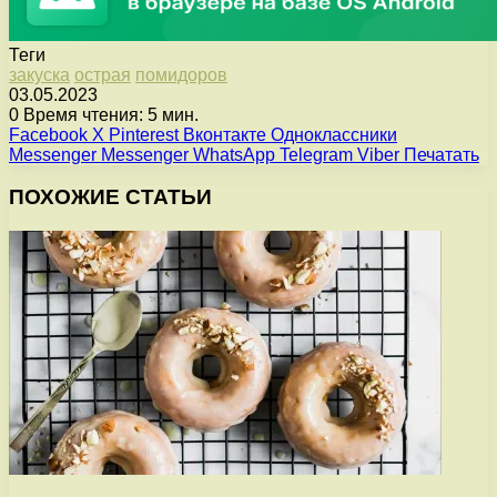
Теги
закуска
острая
помидоров
03.05.2023
0
Время чтения: 5 мин.
Facebook
X
Pinterest
Вконтакте
Одноклассники
Messenger
Messenger
WhatsApp
Telegram
Viber
Печатать
ПОХОЖИЕ СТАТЬИ