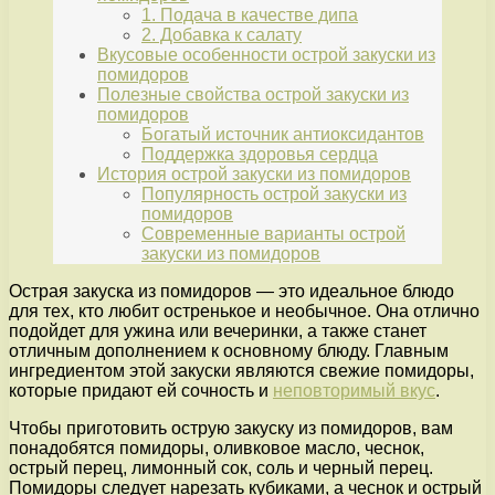
1. Подача в качестве дипа
2. Добавка к салату
Вкусовые особенности острой закуски из
помидоров
Полезные свойства острой закуски из
помидоров
Богатый источник антиоксидантов
Поддержка здоровья сердца
История острой закуски из помидоров
Популярность острой закуски из
помидоров
Современные варианты острой
закуски из помидоров
Острая закуска из помидоров — это идеальное блюдо
для тех, кто любит остренькое и необычное. Она отлично
подойдет для ужина или вечеринки, а также станет
отличным дополнением к основному блюду. Главным
ингредиентом этой закуски являются свежие помидоры,
которые придают ей сочность и
неповторимый вкус
.
Чтобы приготовить острую закуску из помидоров, вам
понадобятся помидоры, оливковое масло, чеснок,
острый перец, лимонный сок, соль и черный перец.
Помидоры следует нарезать кубиками, а чеснок и острый