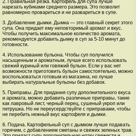
2. Правильная резка. Картофель для супа лучше
нарезать кубиками среднего размера. Это позволит
равномерно провариться и не развариться в супе.
3. Добавление дымки. Дымка — это главный секрет этого
супа. Она придает ему неповторимый аромат и вкус.
Чтобы получить максимальное количество аромата,
рекомендуется добавить дымку в суп за 5-10 минут до
готовности.
4. Использование бульона. Чтобы суп получился
насыщенным и ароматным, лучше всего использовать
свежий куриный или говяжий бульон. Если у вас нет
возможности приготовить бульон самостоятельно, можно
воспользоваться готовым из магазина, но лучше
выбирать натуральные бульоны без добавок.
5. Приправы. Для придания супу дополнительного вкуса
и аромата, можно добавить различные приправы, такие
как лавровый лист, черный перец, сушеный укроп или
петрушка. Но не переусердствуйте с приправами, чтобы
не перебить нежный вкус картофеля и дымки.
6. Подача. Картофельный суп с дымком лучше подавать
горячим, с добавлением сметаны и свежих зеленых трав.
Это придаст супу дополнительную нотку свежести и