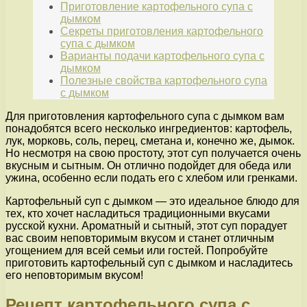
Приготовление картофельного супа с
дымком
Секреты приготовления картофельного
супа с дымком
Варианты подачи картофельного супа с
дымком
Полезные свойства картофельного супа
с дымком
Для приготовления картофельного супа с дымком вам
понадобятся всего несколько ингредиентов: картофель,
лук, морковь, соль, перец, сметана и, конечно же, дымок.
Но несмотря на свою простоту, этот суп получается очень
вкусным и сытным. Он отлично подойдет для обеда или
ужина, особенно если подать его с хлебом или гренками.
Картофельный суп с дымком — это идеальное блюдо для
тех, кто хочет насладиться традиционными вкусами
русской кухни. Ароматный и сытный, этот суп порадует
вас своим неповторимым вкусом и станет отличным
угощением для всей семьи или гостей. Попробуйте
приготовить картофельный суп с дымком и насладитесь
его неповторимым вкусом!
Рецепт картофельного супа с