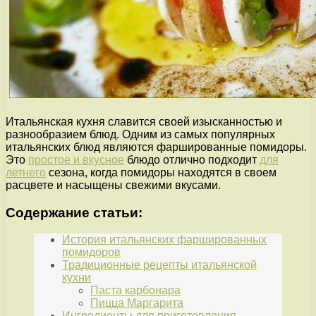
Итальянская кухня славится своей изысканностью и
разнообразием блюд. Одним из самых популярных
итальянских блюд являются фаршированные помидоры.
Это
простое и вкусное
блюдо отлично подходит
для
летнего
сезона, когда помидоры находятся в своем
расцвете и насыщены свежими вкусами.
Содержание статьи:
История итальянских фаршированных
помидоров
Традиционные рецепты итальянской
кухни
Паста карбонара
Пицца Маргарита
Ингредиенты для приготовления