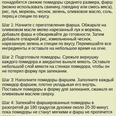
понадобятся свежие помидоры среднего размера, фарш
(можно использовать свинину, говядину или смесь мяса),
рис, лук, морковь, чеснок, зелень, оливковое масло, соль,
перец и специи по вкусу.
Шаг 1: Начните с приготовления фарша. Обжарьте на
оливковом масле мелко нарезанный лук и морковь,
добавьте фарш и обжаривайте до готовности. Затем
добавьте отварной рис, измельченный чеснок,
нарезанную зелень и специи по вкусу. Перемешайте все
ингредиенты и оставьте на небольшое время на огне.
Шаг 2: Подготовьте помидоры. Срежьте верхушку
каждого помидора и аккуратно выньте мякоть. Оставьте
небольшой слой мякоти на стенках помидора, чтобы он
не потерял форму при запекании.
Шаг 3: Наполните помидоры фаршем. Заполните каждый
помидор фаршем, плотно укладывая его внутрь.
Поставьте помидоры в форму для запекания, смажьте их
оливковым маслом сверху.
Шаг 4: Запекайте фаршированные помидоры в
разогретой до 180 градусов духовке около 20-30 минут,
пока помидоры не станут мягкими и фарш не пропечется