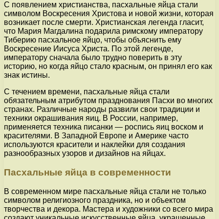
С появлением христианства, пасхальные яйца стали
символом Воскресения Христова и новой жизни, которая
возникает после смерти. Христианская легенда гласит,
что Мария Магдалина подарила римскому императору
Тиберию пасхальное яйцо, чтобы объяснить ему
Воскресение Иисуса Христа. По этой легенде,
императору сначала было трудно поверить в эту
историю, но когда яйцо стало красным, он принял его как
знак истины.
С течением времени, пасхальные яйца стали
обязательным атрибутом празднования Пасхи во многих
странах. Различные народы развили свои традиции и
техники окрашивания яиц. В России, например,
применяется техника писанки — роспись яиц воском и
красителями. В Западной Европе и Америке часто
используются красители и наклейки для создания
разнообразных узоров и дизайнов на яйцах.
Пасхальные яйца в современности
В современном мире пасхальные яйца стали не только
символом религиозного праздника, но и объектом
творчества и декора. Мастера и художники со всего мира
создают уникальные искусственные яйца, украшенные