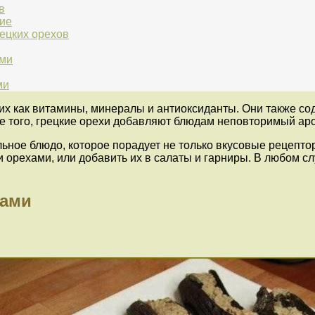
в
ние
ецких орехов
ами
ми
их как витамины, минералы и антиоксиданты. Они также со
е того, грецкие орехи добавляют блюдам неповторимый аро
ьное блюдо, которое порадует не только вкусовые рецептор
 орехами, или добавить их в салаты и гарниры. В любом с
хами