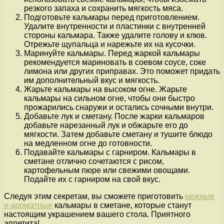
резкого запаха и сохранить мягкость мяса.
Подготовьте кальмары перед приготовлением.
Удалите внутренности и пластинки с внутренней
стороны кальмара. Также удалите голову и клюв.
Отрежьте щупальца и нарежьте их на кусочки.
Маринуйте кальмары. Перед жаркой кальмары
рекомендуется мариновать в соевом соусе, соке
лимона или других приправах. Это поможет придать
им дополнительный вкус и мягкость.
Жарьте кальмары на высоком огне. Жарьте
кальмары на сильном огне, чтобы они быстро
прожарились снаружи и остались сочными внутри.
Добавьте лук и сметану. После жарки кальмаров
добавьте нарезанный лук и обжарьте его до
мягкости. Затем добавьте сметану и тушите блюдо
на медленном огне до готовности.
Подавайте кальмары с гарниром. Кальмары в
сметане отлично сочетаются с рисом,
картофельным пюре или свежими овощами.
Подайте их с гарниром на свой вкус.
Следуя этим секретам, вы сможете приготовить
нежные
и ароматные
кальмары в сметане, которые станут
настоящим украшением вашего стола. Приятного
аппетита!