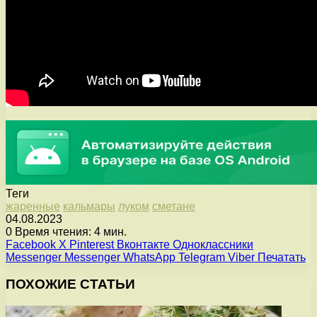
Теги
жаренные
кальмары
луком
сметане
04.08.2023
0
Время чтения: 4 мин.
Facebook
X
Pinterest
Вконтакте
Одноклассники
Messenger
Messenger
WhatsApp
Telegram
Viber
Печатать
ПОХОЖИЕ СТАТЬИ