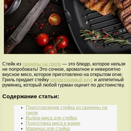
Стейк из
свинины на гриле
— это блюдо, которое нельзя
не попробовать! Это сочное, ароматное и невероятно
вкусное мясо, которое приготовлено на открытом огне.
Гриль придает стейку
неповторимый вкус
и аппетитный
румянец, который любой гурман оценит по достоинству.
Содержание статьи:
Приготовление стейка из свинины на
гриле
Выбор мяса для стейка
Подготовка мяса к жарке
Маринад для стейка