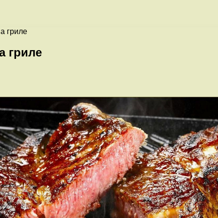
на гриле
а гриле