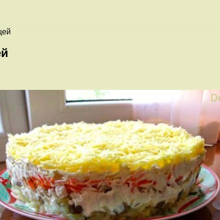
цей
ей