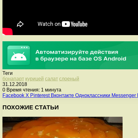
Теги
бонапарт
курицей
салат
слоеный
31.12.2018
0
Время чтения: 1 минута
Facebook
X
Pinterest
Вконтакте
Одноклассники
Messenger
ПОХОЖИЕ СТАТЬИ