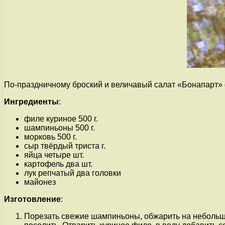
По-праздничному броский и величавый салат «Бонапарт» о
Ингредиенты
:
филе куриное 500 г.
шампиньоны 500 г.
морковь 500 г.
сыр твёрдый триста г.
яйца четыре шт.
картофель два шт.
лук репчатый два головки
майонез
Изготовление
:
Порезать свежие шампиньоны, обжарить на небольшом