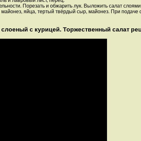
оль и лавровый лист, перец.
дельности. Порезать и обжарить лук. Выложить салат слоями
а майонез, яйца, тертый твёрдый сыр, майонез. При подаче
 слоеный с курицей. Торжественный салат рец