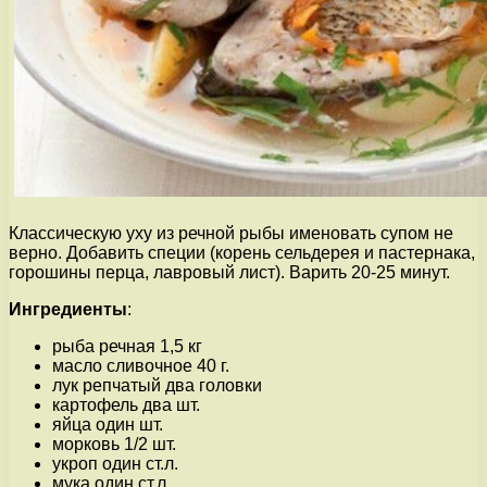
Классическую уху из речной рыбы именовать супом не
верно. Добавить специи (корень сельдерея и пастернака,
горошины перца, лавровый лист). Варить 20-25 минут.
Ингредиенты
:
рыба речная 1,5 кг
масло сливочное 40 г.
лук репчатый два головки
картофель два шт.
яйца один шт.
морковь 1/2 шт.
укроп один ст.л.
мука один ст.л.