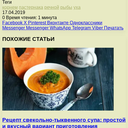
Теги
корнем
пастернака
речной
рыбы
уха
17.04.2019
0
Время чтения: 1 минута
Facebook
X
Pinterest
Вконтакте
Одноклассники
Messenger
Messenger
WhatsApp
Telegram
Viber
Печатать
ПОХОЖИЕ СТАТЬИ
Рецепт свекольно-тыквенного супа: простой
и вкусный вариант приготовления