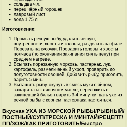
соль два ч.л.
перец чёрный горошек
лавровый лист
вода 1,75 л
Изготовление
:
Промыть речную рыбу, удалить чешую,
внутренности, хвосты и головы, разделать на филе,
Порезать на кусочки. Проварить головы и хвосты
полчаса (по окончании закипания снять пену) при
среднем нагреве.
Всыпать порезанную морковь, пастернак, лук,
картофель, размельченный укроп, проварить до
полуготовности овощей. Добавить рыбу, присолить,
варить 5 мин..
Вытащить рыбу, окунуть в смесь муки с яйцом,
зажарить на сливочном масле, переложить в
закипевший бульон варить 3-4 минутки, дать ухе из
речной рыбы с корнем пастернака настояться.
Вкусная УХА ИЗ МОРСКОЙ РЫБЫ/РЫБНЫЙ/
ПОСТНЫЙ/СУП/ТРЕСКА И МИНТАЙ/РЕЦЕПТ/
ПП/ЗОЖ/КАК ПРИГОТОВИТЬ/Быстро