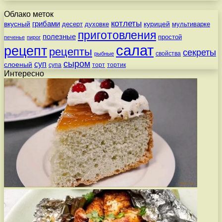
Облако меток
котлеты
вкусный
грибами
курицей
десерт
духовке
мультиварке
приготовления
полезные
простой
печенье
пирог
салат
рецепт
рецепты
секреты
свойства
рыбные
сыром
суп
слоеный
супа
торт
тортик
Интересно