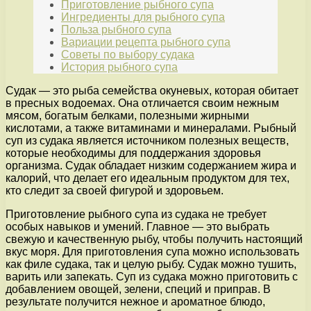
Приготовление рыбного супа
Ингредиенты для рыбного супа
Польза рыбного супа
Вариации рецепта рыбного супа
Советы по выбору судака
История рыбного супа
Судак — это рыба семейства окуневых, которая обитает
в пресных водоемах. Она отличается своим нежным
мясом, богатым белками, полезными жирными
кислотами, а также витаминами и минералами. Рыбный
суп из судака является источником полезных веществ,
которые необходимы для поддержания здоровья
организма. Судак обладает низким содержанием жира и
калорий, что делает его идеальным продуктом для тех,
кто следит за своей фигурой и здоровьем.
Приготовление рыбного супа из судака не требует
особых навыков и умений. Главное — это выбрать
свежую и качественную рыбу, чтобы получить настоящий
вкус моря. Для приготовления супа можно использовать
как филе судака, так и целую рыбу. Судак можно тушить,
варить или запекать. Суп из судака можно приготовить с
добавлением овощей, зелени, специй и приправ. В
результате получится нежное и ароматное блюдо,