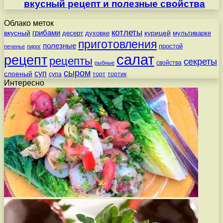
вкусный рецепт и полезные свойства
Облако меток
котлеты
вкусный
грибами
курицей
десерт
духовке
мультиварке
приготовления
полезные
простой
печенье
пирог
салат
рецепт
рецепты
секреты
свойства
рыбные
сыром
суп
слоеный
супа
торт
тортик
Интересно