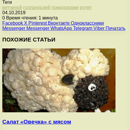
Теги
ветчиной
голландский
помидорами
рулет
04.10.2019
0
Время чтения: 1 минута
Facebook
X
Pinterest
Вконтакте
Одноклассники
Messenger
Messenger
WhatsApp
Telegram
Viber
Печатать
ПОХОЖИЕ СТАТЬИ
Салат «Овечка» с мясом