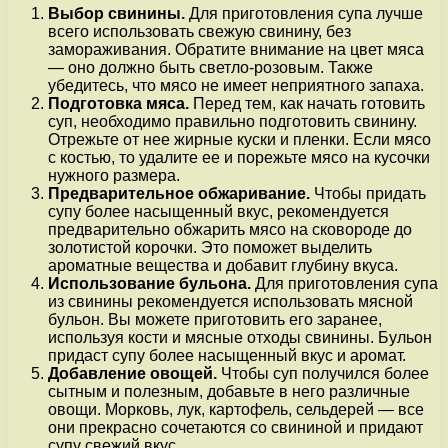
Выбор свинины.
Для приготовления супа лучше
всего использовать свежую свинину, без
замораживания. Обратите внимание на цвет мяса
— оно должно быть светло-розовым. Также
убедитесь, что мясо не имеет неприятного запаха.
Подготовка мяса.
Перед тем, как начать готовить
суп, необходимо правильно подготовить свинину.
Отрежьте от нее жирные куски и пленки. Если мясо
с костью, то удалите ее и порежьте мясо на кусочки
нужного размера.
Предварительное обжаривание.
Чтобы придать
супу более насыщенный вкус, рекомендуется
предварительно обжарить мясо на сковороде до
золотистой корочки. Это поможет выделить
ароматные вещества и добавит глубину вкуса.
Использование бульона.
Для приготовления супа
из свинины рекомендуется использовать мясной
бульон. Вы можете приготовить его заранее,
используя кости и мясные отходы свинины. Бульон
придаст супу более насыщенный вкус и аромат.
Добавление овощей.
Чтобы суп получился более
сытным и полезным, добавьте в него различные
овощи. Морковь, лук, картофель, сельдерей — все
они прекрасно сочетаются со свининой и придают
супу свежий вкус.