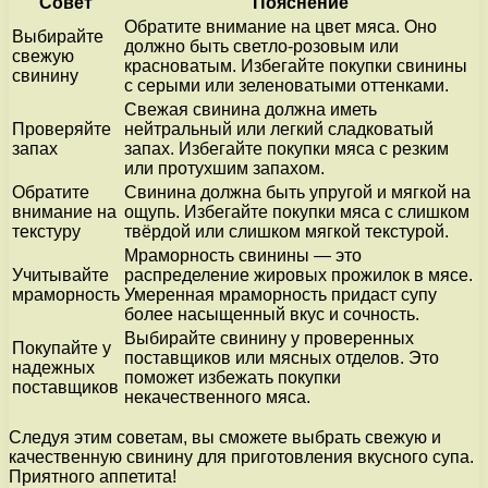
Совет
Пояснение
Обратите внимание на цвет мяса. Оно
Выбирайте
должно быть светло-розовым или
свежую
красноватым. Избегайте покупки свинины
свинину
с серыми или зеленоватыми оттенками.
Свежая свинина должна иметь
Проверяйте
нейтральный или легкий сладковатый
запах
запах. Избегайте покупки мяса с резким
или протухшим запахом.
Обратите
Свинина должна быть упругой и мягкой на
внимание на
ощупь. Избегайте покупки мяса с слишком
текстуру
твёрдой или слишком мягкой текстурой.
Мраморность свинины — это
Учитывайте
распределение жировых прожилок в мясе.
мраморность
Умеренная мраморность придаст супу
более насыщенный вкус и сочность.
Выбирайте свинину у проверенных
Покупайте у
поставщиков или мясных отделов. Это
надежных
поможет избежать покупки
поставщиков
некачественного мяса.
Следуя этим советам, вы сможете выбрать свежую и
качественную свинину для приготовления вкусного супа.
Приятного аппетита!