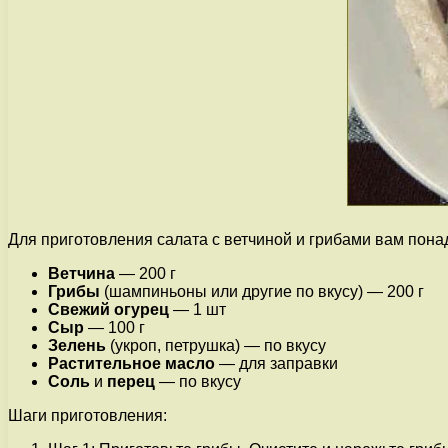
Для приготовления салата с ветчиной и грибами вам пон
Ветчина
— 200 г
Грибы
(шампиньоны или другие по вкусу) — 200 г
Свежий огурец
— 1 шт
Сыр
— 100 г
Зелень
(укроп, петрушка) — по вкусу
Растительное масло
— для заправки
Соль
и
перец
— по вкусу
Шаги приготовления: