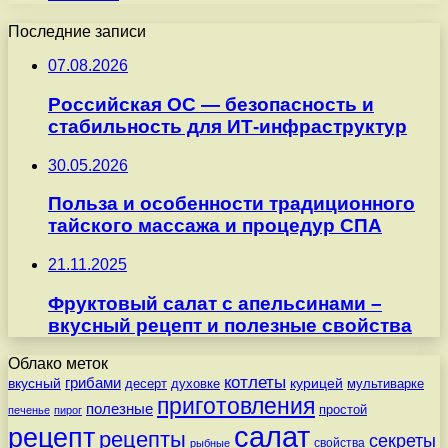
Последние записи
07.08.2026
Российская ОС — безопасность и
стабильность для ИТ-инфраструктур
30.05.2026
Польза и особенности традиционного
тайского массажа и процедур СПА
21.11.2025
Фруктовый салат с апельсинами –
вкусный рецепт и полезные свойства
Облако меток
котлеты
вкусный
грибами
курицей
десерт
духовке
мультиварке
приготовления
полезные
простой
печенье
пирог
салат
рецепт
рецепты
секреты
свойства
рыбные