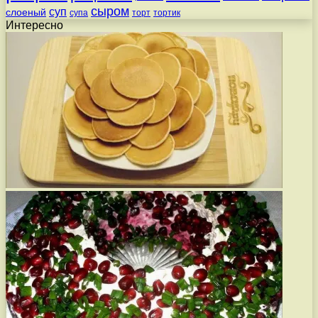
сыром
суп
слоеный
супа
торт
тортик
Интересно