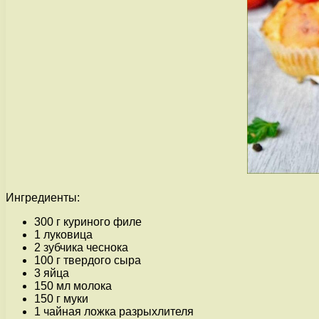
Ингредиенты:
300 г куриного филе
1 луковица
2 зубчика чеснока
100 г твердого сыра
3 яйца
150 мл молока
150 г муки
1 чайная ложка разрыхлителя