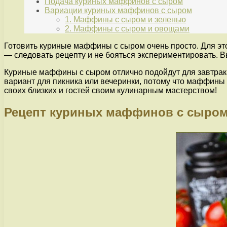
Подача куриных маффинов с сыром
Вариации куриных маффинов с сыром
1. Маффины с сыром и зеленью
2. Маффины с сыром и овощами
Готовить куриные маффины с сыром очень просто. Для это
— следовать рецепту и не бояться экспериментировать. 
Куриные маффины с сыром отлично подойдут для завтрака 
вариант для пикника или вечеринки, потому что маффины 
своих близких и гостей своим кулинарным мастерством!
Рецепт куриных маффинов с сыро