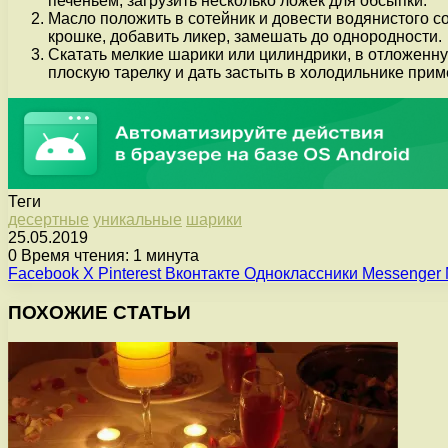
печеньем, загрузить несколько ложек для обсыпки.
Масло положить в сотейник и довести водянистого с
крошке, добавить ликер, замешать до однородности.
Скатать мелкие шарики или цилиндрики, в отложенну
плоскую тарелку и дать застыть в холодильнике прим
Теги
десертные
уникальные
шарики
25.05.2019
0
Время чтения: 1 минута
Facebook
X
Pinterest
Вконтакте
Одноклассники
Messenger
ПОХОЖИЕ СТАТЬИ