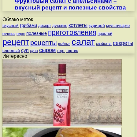
Фруктовый салат с апельсинами –
вкусный рецепт и полезные свойства
Облако меток
котлеты
вкусный
грибами
курицей
десерт
духовке
мультиварке
приготовления
полезные
простой
печенье
пирог
салат
рецепт
рецепты
секреты
свойства
рыбные
сыром
суп
слоеный
супа
торт
тортик
Интересно