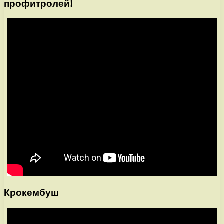
профитролей!
Крокембуш