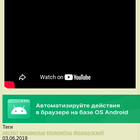
Теги
десерт
карамелью
крокембуш
французский
03.06.2019