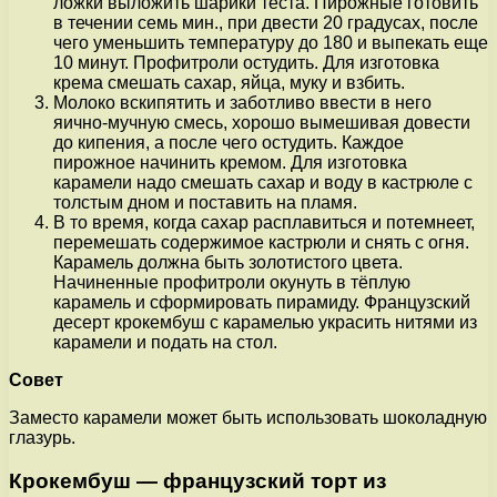
ложки выложить шарики теста. Пирожные готовить
в течении семь мин., при двести 20 градусах, после
чего уменьшить температуру до 180 и выпекать еще
10 минут. Профитроли остудить. Для изготовка
крема смешать сахар, яйца, муку и взбить.
Молоко вскипятить и заботливо ввести в него
яично-мучную смесь, хорошо вымешивая довести
до кипения, а после чего остудить. Каждое
пирожное начинить кремом. Для изготовка
карамели надо смешать сахар и воду в кастрюле с
толстым дном и поставить на пламя.
В то время, когда сахар расплавиться и потемнеет,
перемешать содержимое кастрюли и снять с огня.
Карамель должна быть золотистого цвета.
Начиненные профитроли окунуть в тёплую
карамель и сформировать пирамиду. Французский
десерт крокембуш с карамелью украсить нитями из
карамели и подать на стол.
Совет
Заместо карамели может быть использовать шоколадную
глазурь.
Крокембуш — французский торт из