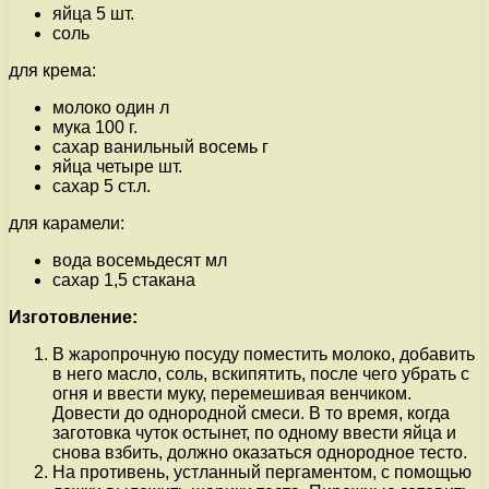
яйца 5 шт.
соль
для крема:
молоко один л
мука 100 г.
сахар ванильный восемь г
яйца четыре шт.
сахар 5 ст.л.
для карамели:
вода восемьдесят мл
сахар 1,5 стакана
Изготовление:
В жаропрочную посуду поместить молоко, добавить
в него масло, соль, вскипятить, после чего убрать с
огня и ввести муку, перемешивая венчиком.
Довести до однородной смеси. В то время, когда
заготовка чуток остынет, по одному ввести яйца и
снова взбить, должно оказаться однородное тесто.
На противень, устланный пергаментом, с помощью