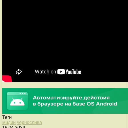
Теги
мидии
чернослива
18.04.2024