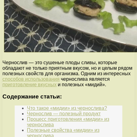
Чернослив — это сушеные плоды сливы, которые
обладают не только приятным вкусом, но и целым рядом
полезных свойств для организма. Одним из интересных
способов использования
чернослива является
приготовление вкусных
и полезных «мидий».
Содержание статьи:
Что такое «мидии» из чернослива?
Чернослив — полезный продукт
Процесс приготовления «мидии» из
чернослива
Полезные свойства «мидии» из
чернослива