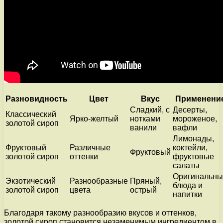
Разновидность
Цвет
Вкус
Применени
Сладкий, с
Десерты,
Классический
Ярко-желтый
нотками
мороженое,
золотой сироп
ванили
вафли
Лимонады,
Фруктовый
Различные
коктейли,
Фруктовый
золотой сироп
оттенки
фруктовые
салаты
Оригинальны
Экзотический
Разнообразные
Пряный,
блюда и
золотой сироп
цвета
острый
напитки
Благодаря такому разнообразию вкусов и оттенков,
золотой сироп становится незаменимым ингредиентом в