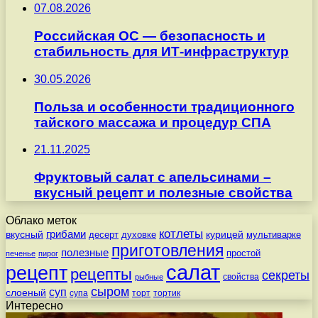
07.08.2026
Российская ОС — безопасность и
стабильность для ИТ-инфраструктур
30.05.2026
Польза и особенности традиционного
тайского массажа и процедур СПА
21.11.2025
Фруктовый салат с апельсинами –
вкусный рецепт и полезные свойства
Облако меток
котлеты
вкусный
грибами
курицей
десерт
духовке
мультиварке
приготовления
полезные
простой
печенье
пирог
салат
рецепт
рецепты
секреты
свойства
рыбные
сыром
суп
слоеный
супа
торт
тортик
Интересно