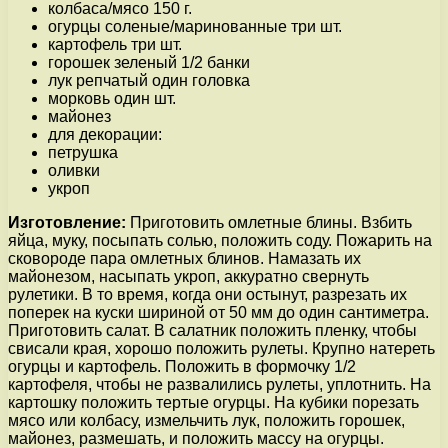
колбаса/мясо 150 г.
огурцы соленые/маринованные три шт.
картофель три шт.
горошек зеленый 1/2 банки
лук репчатый один головка
морковь один шт.
майонез
для декорации:
петрушка
оливки
укроп
Изготовление:
Приготовить омлетные блины. Взбить
яйца, муку, посыпать солью, положить соду. Пожарить на
сковороде пара омлетных блинов. Намазать их
майонезом, насыпать укроп, аккуратно свернуть
рулетики. В то время, когда они остынут, разрезать их
поперек на куски шириной от 50 мм до один сантиметра.
Приготовить салат. В салатник положить пленку, чтобы
свисали края, хорошо положить рулеты. Крупно натереть
огурцы и картофель. Положить в формочку 1/2
картофеля, чтобы не развалились рулеты, уплотнить. На
картошку положить тертые огурцы. На кубики порезать
мясо или колбасу, измельчить лук, положить горошек,
майонез, размешать, и положить массу на огурцы.