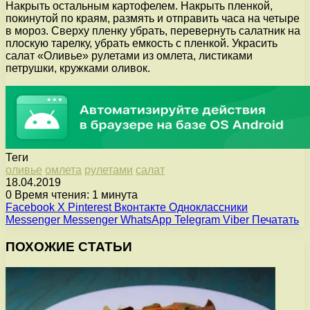
Накрыть остальным картофелем. Накрыть пленкой,
покинутой по краям, размять и отправить часа на четыре
в мороз. Сверху пленку убрать, перевернуть салатник на
плоскую тарелку, убрать емкость с пленкой. Украсить
салат «Оливье» рулетами из омлета, листиками
петрушки, кружками оливок.
Теги
оливье
омлета
рулетами
салат
18.04.2019
0
Время чтения: 1 минута
Facebook
X
Pinterest
Вконтакте
Одноклассники
Messenger
Messenger
WhatsApp
Telegram
Viber
Печатать
ПОХОЖИЕ СТАТЬИ