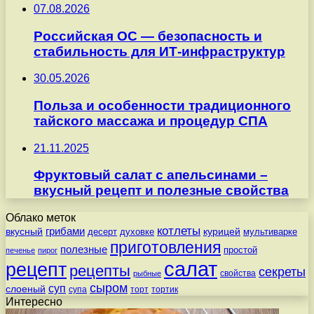
07.08.2026
Российская ОС — безопасность и
стабильность для ИТ-инфраструктур
30.05.2026
Польза и особенности традиционного
тайского массажа и процедур СПА
21.11.2025
Фруктовый салат с апельсинами –
вкусный рецепт и полезные свойства
Облако меток
котлеты
вкусный
грибами
курицей
десерт
духовке
мультиварке
приготовления
полезные
простой
печенье
пирог
салат
рецепт
рецепты
секреты
свойства
рыбные
сыром
суп
слоеный
супа
торт
тортик
Интересно