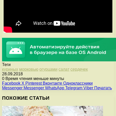
Теги
куриных
морковью
огурцами
салат
сердечек
28.09.2018
0
Время чтения меньше минуты
Facebook
X
Pinterest
Вконтакте
Одноклассники
Messenger
Messenger
WhatsApp
Telegram
Viber
Печатать
ПОХОЖИЕ СТАТЬИ