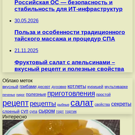
Российская ОС — безопасность и
стабильность для ИТ-инфраструктур
30.05.2026
Польза и особенности традиционного
тайского массажа и процедур СПА
21.11.2025
Фруктовый салат с апельсинами –
вкусный рецепт и полезные свойства
Облако меток
котлеты
вкусный
грибами
курицей
десерт
духовке
мультиварке
приготовления
полезные
простой
печенье
пирог
салат
рецепт
рецепты
секреты
свойства
рыбные
сыром
суп
слоеный
супа
торт
тортик
Интересно