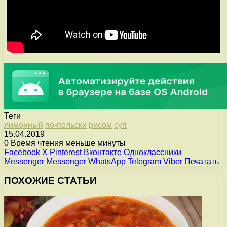
Теги
лимонный
по-польски
рисом
суп
15.04.2019
0
Время чтения меньше минуты
Facebook
X
Pinterest
Вконтакте
Одноклассники
Messenger
Messenger
WhatsApp
Telegram
Viber
Печатать
ПОХОЖИЕ СТАТЬИ