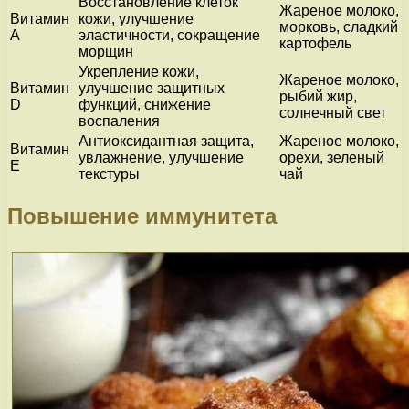
Восстановление клеток
Жареное молоко,
Витамин
кожи, улучшение
морковь, сладкий
А
эластичности, сокращение
картофель
морщин
Укрепление кожи,
Жареное молоко,
Витамин
улучшение защитных
рыбий жир,
D
функций, снижение
солнечный свет
воспаления
Антиоксидантная защита,
Жареное молоко,
Витамин
увлажнение, улучшение
орехи, зеленый
E
текстуры
чай
Повышение иммунитета