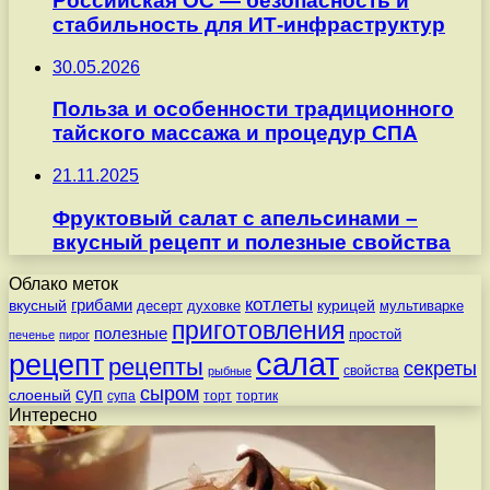
Российская ОС — безопасность и
стабильность для ИТ-инфраструктур
30.05.2026
Польза и особенности традиционного
тайского массажа и процедур СПА
21.11.2025
Фруктовый салат с апельсинами –
вкусный рецепт и полезные свойства
Облако меток
котлеты
вкусный
грибами
курицей
десерт
духовке
мультиварке
приготовления
полезные
простой
печенье
пирог
салат
рецепт
рецепты
секреты
свойства
рыбные
сыром
суп
слоеный
супа
торт
тортик
Интересно