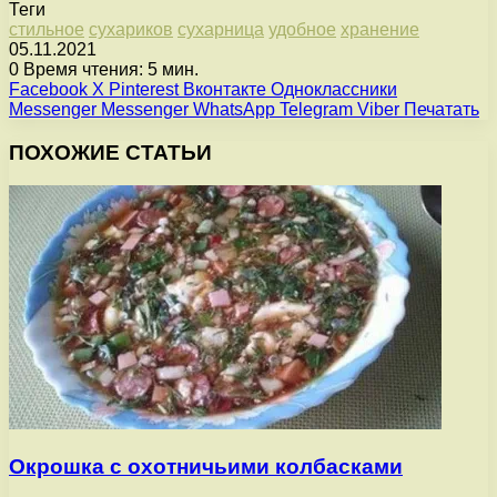
Теги
стильное
сухариков
сухарница
удобное
хранение
05.11.2021
0
Время чтения: 5 мин.
Facebook
X
Pinterest
Вконтакте
Одноклассники
Messenger
Messenger
WhatsApp
Telegram
Viber
Печатать
ПОХОЖИЕ СТАТЬИ
Окрошка с охотничьими колбасками