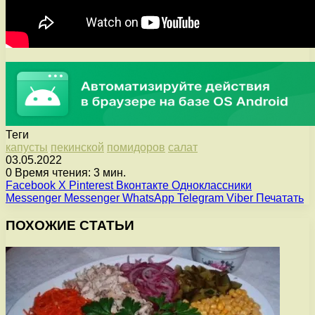
Теги
капусты
пекинской
помидоров
салат
03.05.2022
0
Время чтения: 3 мин.
Facebook
X
Pinterest
Вконтакте
Одноклассники
Messenger
Messenger
WhatsApp
Telegram
Viber
Печатать
ПОХОЖИЕ СТАТЬИ