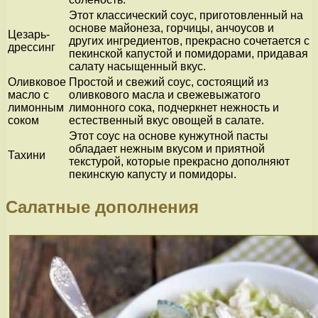
Этот классический соус, приготовленный на
основе майонеза, горчицы, анчоусов и
Цезарь-
других ингредиентов, прекрасно сочетается с
дрессинг
пекинской капустой и помидорами, придавая
салату насыщенный вкус.
Оливковое
Простой и свежий соус, состоящий из
масло с
оливкового масла и свежевыжатого
лимонным
лимонного сока, подчеркнет нежность и
соком
естественный вкус овощей в салате.
Этот соус на основе кунжутной пасты
обладает нежным вкусом и приятной
Тахини
текстурой, которые прекрасно дополняют
пекинскую капусту и помидоры.
Салатные дополнения