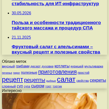
стабильность для ИТ-инфраструктур
30.05.2026
Польза и особенности традиционного
тайского массажа и процедур СПА
21.11.2025
Фруктовый салат с апельсинами –
вкусный рецепт и полезные свойства
Облако меток
котлеты
вкусный
грибами
курицей
десерт
духовке
мультиварке
приготовления
полезные
простой
печенье
пирог
салат
рецепт
рецепты
секреты
свойства
рыбные
сыром
суп
слоеный
супа
торт
тортик
Интересно