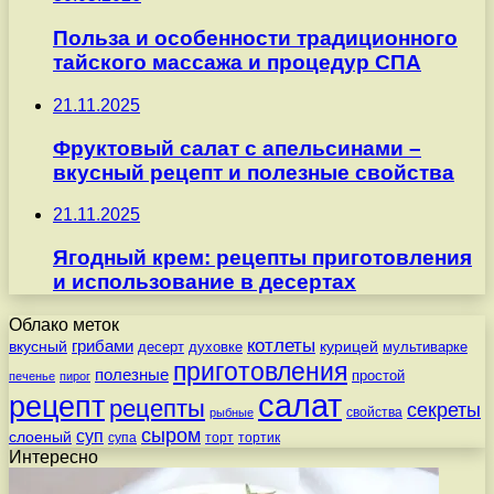
Польза и особенности традиционного
тайского массажа и процедур СПА
21.11.2025
Фруктовый салат с апельсинами –
вкусный рецепт и полезные свойства
21.11.2025
Ягодный крем: рецепты приготовления
и использование в десертах
Облако меток
котлеты
вкусный
грибами
курицей
десерт
духовке
мультиварке
приготовления
полезные
простой
печенье
пирог
салат
рецепт
рецепты
секреты
свойства
рыбные
сыром
суп
слоеный
супа
торт
тортик
Интересно