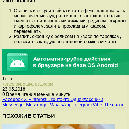
Изготовление
:
Сварить и остудить яйца и картофель, нашинковать
мелко зеленый лук, растереть в кастрюле с солью,
смешать с нарезанными яичками, редисом, огурцом
и картофелем, залить прохладным квасом,
перемешать.
Разлить окрошку с редисом на квасе по тарелкам,
положить в каждую по столовой ложке сметаны.
Теги
квасе
окрошка
редисом
23.05.2018
0
Время чтения меньше минуты
Facebook
X
Pinterest
Вконтакте
Одноклассники
Messenger
Messenger
WhatsApp
Telegram
Viber
Печатать
ПОХОЖИЕ СТАТЬИ