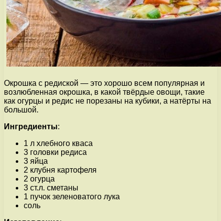
Окрошка с редиской — это хорошо всем популярная и
возлюбленная окрошка, в какой твёрдые овощи, такие
как огурцы и редис не порезаны на кубики, а натёрты на
большой.
Ингредиенты
:
1 л хлебного кваса
3 головки редиса
3 яйца
2 клубня картофеля
2 огурца
3 ст.л. сметаны
1 пучок зеленоватого лука
соль