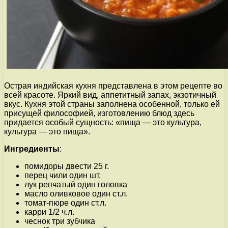
Острая индийская кухня представлена в этом рецепте во
всей красоте. Яркий вид, аппетитный запах, экзотичный
вкус. Кухня этой страны заполнена особенной, только ей
присущей философией, изготовлению блюд здесь
придается особый сущность: «пища — это культура,
культура — это пища».
Ингредиенты
:
помидоры двести 25 г.
перец чили один шт.
лук репчатый один головка
масло оливковое один ст.л.
томат-пюре один ст.л.
карри 1/2 ч.л.
чеснок три зубчика