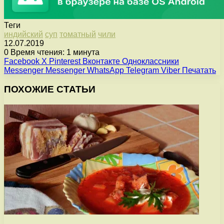
Теги
индийский
суп
томатный
чили
12.07.2019
0
Время чтения: 1 минута
Facebook
X
Pinterest
Вконтакте
Одноклассники
Messenger
Messenger
WhatsApp
Telegram
Viber
Печатать
ПОХОЖИЕ СТАТЬИ