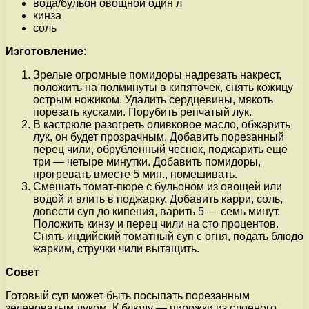
вода/бульон овощной один л
кинза
соль
Изготовление
:
Зрелые огромные помидоры надрезать накрест,
положить на полминуты в кипяточек, снять кожицу
острым ножиком. Удалить сердцевины, мякоть
порезать кусками. Порубить репчатый лук.
В кастрюле разогреть оливковое масло, обжарить
лук, он будет прозрачным. Добавить порезанный
перец чили, обрубленный чеснок, поджарить еще
три — четыре минутки. Добавить помидоры,
прогревать вместе 5 мин., помешивать.
Смешать томат-пюре с бульоном из овощей или
водой и влить в поджарку. Добавить карри, соль,
довести суп до кипения, варить 5 — семь минут.
Положить кинзу и перец чили на сто процентов.
Снять индийский томатный суп с огня, подать блюдо
жарким, стручки чили вытащить.
Совет
Готовый суп может быть посыпать порезанным
зеленоватым луком. К блюду — пирожки из слоеного