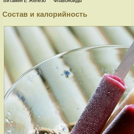
Витамин Е
Железо
Флавоноиды
Состав и калорийность