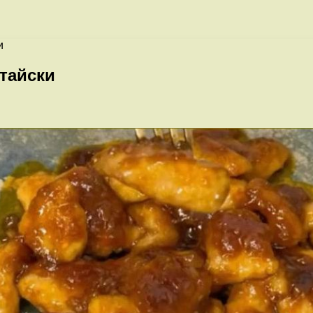
и
итайски