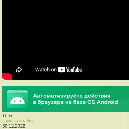
Теги
закуска
крабик
30.12.2022