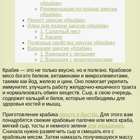
«Крабик»
Рекомендации по подаче закуски
«Крабик»
Рецепт закуски «Крабик»
Идеи для подачи закуски «Крабик»
1. Салатный лист
2. Канапе
Полезные свойства закуски «Крабик»
Вариации закуски «Крабик»
1. Вариация с овощами
2. Вариация с морепродуктами
Крабик — это не только вкусно, но и полезно. Крабовое
мясо богато белком, витаминами и микроэлементами,
такими как йод, железо и цинк. Оно помогает укрепить
иммунитет, улучшить работу желудочно-кишечного тракта
и нормализовать обмен веществ. Сыр, в свою очередь,
содержит кальций и белок, которые необходимы для
здоровья костей и мышц.
Приготовление крабика
просто и быстро
. Для этого вам
понадобятся свежие крабовые палочки или мясо краба,
мягкий сыр, тосты и немного зелени
для украшения
.
Сначала нужно размягчить сыр и смешать его с
крабовым мясом. Затем намазать получившуюся массу