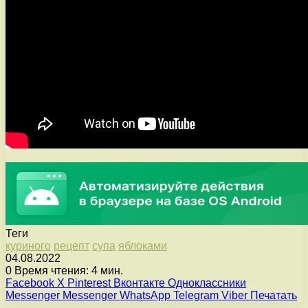
Теги
куриного
рецепт
супа
яблоками
04.08.2022
0
Время чтения: 4 мин.
Facebook
X
Pinterest
Вконтакте
Одноклассники
Messenger
Messenger
WhatsApp
Telegram
Viber
Печатать