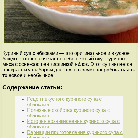
Куриный суп с яблоками — это оригинальное и вкусное
блюдо, которое сочетает в себе нежный вкус куриного
мяса с освежающей кислинкой яблок. Этот суп является
прекрасным выбором для тех, кто хочет попробовать что-
то новое и необычное.
Содержание статьи:
Рецепт вкусного куриного супа с
яблоками
Полезные свойства куриного супа с
яблоками
История возникновения куриного супа с
яблоками
Вариации приготовления куриного супа с
яблоками