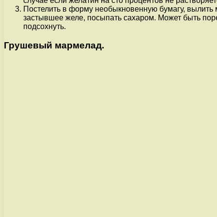
случае если желатин на сто процентов не растворяетс
Постелить в форму необыкновенную бумагу, вылить м
застывшее желе, посыпать сахаром. Может быть пор
подсохнуть.
Грушевый мармелад.