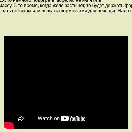
я, то немного подогреть пюре, но не кипятить.
ассу. В то время, когда желе застынет, то будет держать 
езать ножиком или выжать формочками для печенья. Надо 