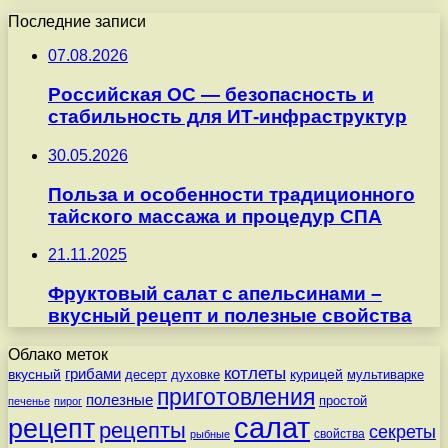
Последние записи
07.08.2026
Российская ОС — безопасность и
стабильность для ИТ-инфраструктур
30.05.2026
Польза и особенности традиционного
тайского массажа и процедур СПА
21.11.2025
Фруктовый салат с апельсинами –
вкусный рецепт и полезные свойства
Облако меток
котлеты
вкусный
грибами
курицей
десерт
духовке
мультиварке
приготовления
полезные
простой
печенье
пирог
салат
рецепт
рецепты
секреты
свойства
рыбные