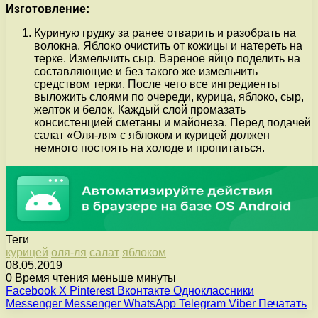
Изготовление:
Куриную грудку за ранее отварить и разобрать на
волокна. Яблоко очистить от кожицы и натереть на
терке. Измельчить сыр. Вареное яйцо поделить на
составляющие и без такого же измельчить
средством терки. После чего все ингредиенты
выложить слоями по очереди, курица, яблоко, сыр,
желток и белок. Каждый слой промазать
консистенцией сметаны и майонеза. Перед подачей
салат «Оля-ля» с яблоком и курицей должен
немного постоять на холоде и пропитаться.
Теги
курицей
оля-ля
салат
яблоком
08.05.2019
0
Время чтения меньше минуты
Facebook
X
Pinterest
Вконтакте
Одноклассники
Messenger
Messenger
WhatsApp
Telegram
Viber
Печатать