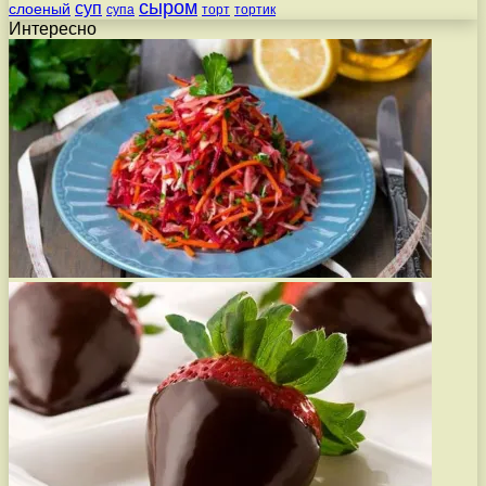
сыром
суп
слоеный
супа
торт
тортик
Интересно