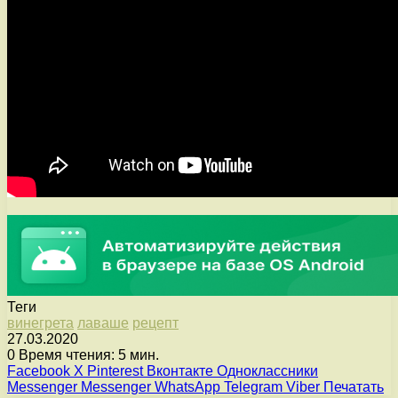
Теги
винегрета
лаваше
рецепт
27.03.2020
0
Время чтения: 5 мин.
Facebook
X
Pinterest
Вконтакте
Одноклассники
Messenger
Messenger
WhatsApp
Telegram
Viber
Печатать