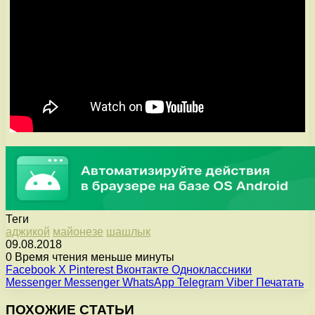
Теги
аджикой
майонезе
шашлык
09.08.2018
0
Время чтения меньше минуты
Facebook
X
Pinterest
Вконтакте
Одноклассники
Messenger
Messenger
WhatsApp
Telegram
Viber
Печатать
ПОХОЖИЕ СТАТЬИ