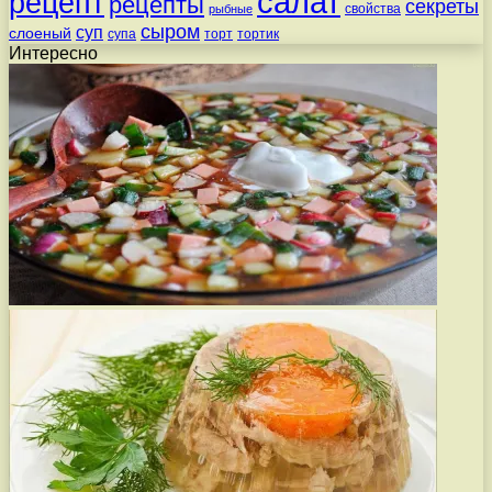
салат
рецепт
рецепты
секреты
свойства
рыбные
сыром
суп
слоеный
супа
торт
тортик
Интересно