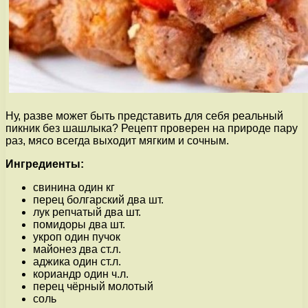
Ну, разве может быть представить для себя реальный
пикник без шашлыка? Рецепт проверен на природе пару
раз, мясо всегда выходит мягким и сочным.
Ингредиенты:
свинина один кг
перец болгарский два шт.
лук репчатый два шт.
помидоры два шт.
укроп один пучок
майонез два ст.л.
аджика один ст.л.
кориандр один ч.л.
перец чёрный молотый
соль