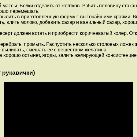
 массы. Белки отделить от желтков. Взбить половину стакан
орошо перемешать.
 вылить в приготовленную форму с высочайшими краями. Вкл
ь, влить молоко, добавить сахар и ванильный сахар, хорош
есерт должен встать и приобрести коричневатый колер. Откл
перебрать, промыть. Распустить несколько столовых ложек 
е выливать, смешать ее с веществом желатина.
на хорошо остынет, ягоды, залить желирующей консистенцие
 рукавички)