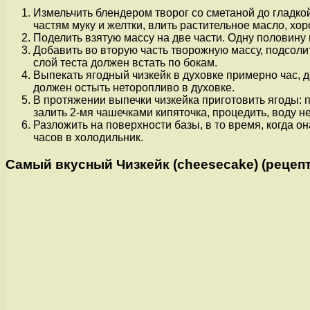
Измельчить блендером творог со сметаной до гладкой
частям муку и желтки, влить растительное масло, х
Поделить взятую массу на две части. Одну половину
Добавить во вторую часть творожную массу, подсолит
слой теста должен встать по бокам.
Выпекать ягодный чизкейк в духовке примерно час, д
должен остыть неторопливо в духовке.
В протяжении выпечки чизкейка приготовить ягоды: 
залить 2-мя чашечками кипяточка, процедить, воду н
Разложить на поверхности базы, в то время, когда о
часов в холодильник.
Самый вкусный Чизкейк (cheesecake) (рецепт