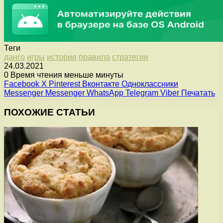
Теги
данго
игры
история
правила
стратегии
24.03.2021
0
Время чтения меньше минуты
Facebook
X
Pinterest
Вконтакте
Одноклассники
Messenger
Messenger
WhatsApp
Telegram
Viber
Печатать
ПОХОЖИЕ СТАТЬИ