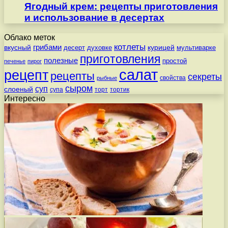
Ягодный крем: рецепты приготовления
и использование в десертах
Облако меток
котлеты
вкусный
грибами
курицей
десерт
духовке
мультиварке
приготовления
полезные
простой
печенье
пирог
салат
рецепт
рецепты
секреты
свойства
рыбные
сыром
суп
слоеный
супа
торт
тортик
Интересно