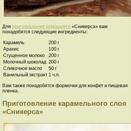
Для
приготовления домашнего
«Сникерса» вам
понадобятся следующие ингредиенты:
Карамель
200 г
Арахис
100 г
Сгущенное молоко
200 г
Молочный шоколад
200 г
Сливочное масло
50 г
Ванильный экстракт
1 ч.л.
Вам также понадобятся формочки для конфет и пищевая
пленка.
Приготовление карамельного слоя
«Сникерса»