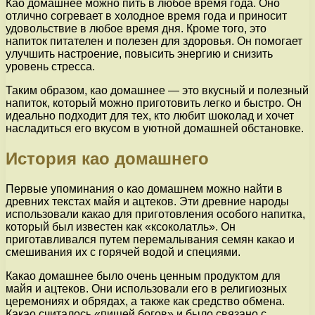
Као домашнее можно пить в любое время года. Оно
отлично согревает в холодное время года и приносит
удовольствие в любое время дня. Кроме того, это
напиток питателен и полезен для здоровья. Он помогает
улучшить настроение, повысить энергию и снизить
уровень стресса.
Таким образом, као домашнее — это вкусный и полезный
напиток, который можно приготовить легко и быстро. Он
идеально подходит для тех, кто любит шоколад и хочет
насладиться его вкусом в уютной домашней обстановке.
История као домашнего
Первые упоминания о као домашнем можно найти в
древних текстах майя и ацтеков. Эти древние народы
использовали какао для приготовления особого напитка,
который был известен как «ксоколатль». Он
приготавливался путем перемалывания семян какао и
смешивания их с горячей водой и специями.
Какао домашнее было очень ценным продуктом для
майя и ацтеков. Они использовали его в религиозных
церемониях и обрядах, а также как средство обмена.
Какао считалось «пищей богов» и было связано с