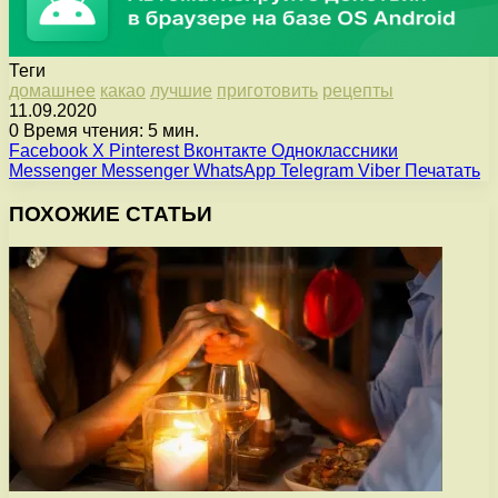
Теги
домашнее
какао
лучшие
приготовить
рецепты
11.09.2020
0
Время чтения: 5 мин.
Facebook
X
Pinterest
Вконтакте
Одноклассники
Messenger
Messenger
WhatsApp
Telegram
Viber
Печатать
ПОХОЖИЕ СТАТЬИ