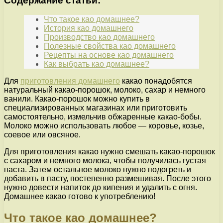
Содержание статьи:
Что такое као домашнее?
История као домашнего
Производство као домашнего
Полезные свойства као домашнего
Рецепты на основе као домашнего
Как выбрать као домашнее?
Для
приготовления домашнего
какао понадобятся
натуральный какао-порошок, молоко, сахар и немного
ванили. Какао-порошок можно купить в
специализированных магазинах или приготовить
самостоятельно, измельчив обжаренные какао-бобы.
Молоко можно использовать любое — коровье, козье,
соевое или овсяное.
Для приготовления какао нужно смешать какао-порошок
с сахаром и немного молока, чтобы получилась густая
паста. Затем остальное молоко нужно подогреть и
добавить в пасту, постепенно размешивая. После этого
нужно довести напиток до кипения и удалить с огня.
Домашнее какао готово к употреблению!
Что такое као домашнее?