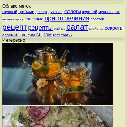
Облако меток
котлеты
вкусный
грибами
курицей
десерт
духовке
мультиварке
приготовления
полезные
простой
печенье
пирог
салат
рецепт
рецепты
секреты
свойства
рыбные
сыром
суп
слоеный
супа
торт
тортик
Интересно