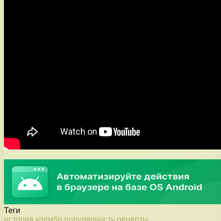
Теги
история
крембо
популярность
рецепты