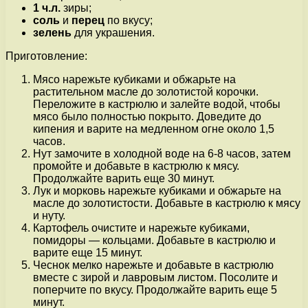
1 ч.л.
зиры;
соль
и
перец
по вкусу;
зелень
для украшения.
Приготовление:
Мясо нарежьте кубиками и обжарьте на
растительном масле до золотистой корочки.
Переложите в кастрюлю и залейте водой, чтобы
мясо было полностью покрыто. Доведите до
кипения и варите на медленном огне около 1,5
часов.
Нут замочите в холодной воде на 6-8 часов, затем
промойте и добавьте в кастрюлю к мясу.
Продолжайте варить еще 30 минут.
Лук и морковь нарежьте кубиками и обжарьте на
масле до золотистости. Добавьте в кастрюлю к мясу
и нуту.
Картофель очистите и нарежьте кубиками,
помидоры — кольцами. Добавьте в кастрюлю и
варите еще 15 минут.
Чеснок мелко нарежьте и добавьте в кастрюлю
вместе с зирой и лавровым листом. Посолите и
поперчите по вкусу. Продолжайте варить еще 5
минут.