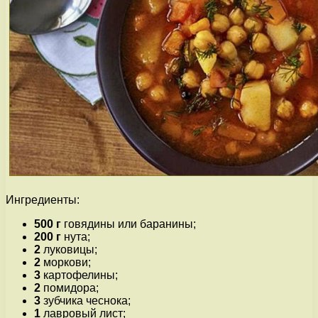
Ингредиенты:
500 г
говядины или баранины;
200 г
нута;
2
луковицы;
2
моркови;
3
картофелины;
2
помидора;
3
зубчика чеснока;
1
лавровый лист;