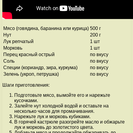
Мясо (говядина, баранина или курица)
500 г
Нут
200 г
Лук репчатый
1 шт
Морковь
1 шт
Перец красный острый
по вкусу
Соль
по вкусу
Специи (кориандр, зира, куркума)
по вкусу
Зелень (укроп, петрушка)
по вкусу
Шаги приготовления:
Подготовьте мясо, вымойте его и нарежьте
кусочками.
Залейте нут холодной водой и оставьте на
несколько часов для промачивания.
Нарежьте лук и морковь кубиками.
В горячей кастрюле разогрейте масло и обжарьте
лук и морковь до золотистого цвета.
Добавьте мясо и продолжайте обжаривать до